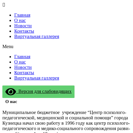
Перейти
к
Главная
содержимому
О нас
Новости
Контакты
Виртуальная галлерея
Menu
Главная
О нас
Новости
Контакты
Виртуальная галлерея
Версия для слабовидящих
О нас
Муни­ци­паль­ное бюд­жет­ное учре­жде­ние “Центр пси­хо­ло­го-
педа­го­ги­че­ской, меди­цин­ской и соци­аль­ной помо­щи” горо­да
Куз­нец­ка начал свою рабо­ту в 1996 году как центр пси­хо­ло­го-
педа­го­ги­че­ско­го и меди­ко-соци­аль­но­го сопро­вож­де­ния раз­ви­