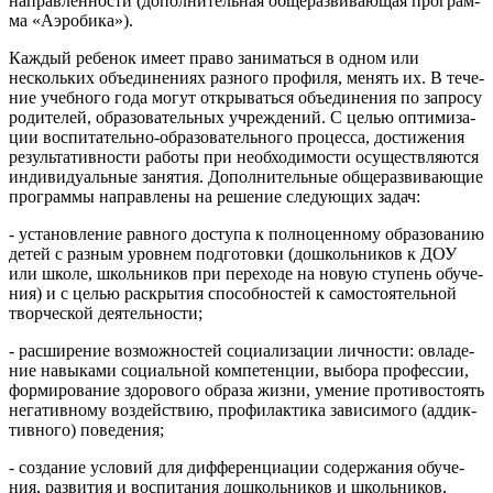
направ­лен­но­сти (допол­ни­тель­ная обще­раз­ви­ва­ю­щая про­грам­
ма «Аэро­би­ка»).
Каж­дый ребе­нок име­ет пра­во зани­мать­ся в одном или
несколь­ких объ­еди­не­ни­ях раз­но­го про­фи­ля, менять их. В тече­
ние учеб­но­го года могут откры­вать­ся объ­еди­не­ния по запро­су
роди­те­лей, обра­зо­ва­тель­ных учре­жде­ний. С целью опти­ми­за­
ции вос­пи­та­тель­но-обра­зо­ва­тель­но­го про­цес­са, дости­же­ния
резуль­та­тив­но­сти рабо­ты при необ­хо­ди­мо­сти осу­ществ­ля­ют­ся
инди­ви­ду­аль­ные заня­тия. Допол­ни­тель­ные обще­раз­ви­ва­ю­щие
про­грам­мы направ­ле­ны на реше­ние сле­ду­ю­щих задач:
- уста­нов­ле­ние рав­но­го досту­па к пол­но­цен­но­му обра­зо­ва­нию
детей с раз­ным уров­нем под­го­тов­ки (дошколь­ни­ков к ДОУ
или шко­ле, школь­ни­ков при пере­хо­де на новую сту­пень обу­че­
ния) и с целью рас­кры­тия спо­соб­но­стей к само­сто­я­тель­ной
твор­че­ской дея­тель­но­сти;
- рас­ши­ре­ние воз­мож­но­стей соци­а­ли­за­ции лич­но­сти: овла­де­
ние навы­ка­ми соци­аль­ной ком­пе­тен­ции, выбо­ра про­фес­сии,
фор­ми­ро­ва­ние здо­ро­во­го обра­за жиз­ни, уме­ние про­ти­во­сто­ять
нега­тив­но­му воз­дей­ствию, про­фи­лак­ти­ка зави­си­мо­го (аддик­
тив­но­го) пове­де­ния;
- созда­ние усло­вий для диф­фе­рен­ци­а­ции содер­жа­ния обу­че­
ния, раз­ви­тия и вос­пи­та­ния дошколь­ни­ков и школь­ни­ков,