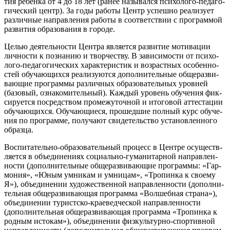
тия ребён­ка от 4 до 18 лет (ранее назы­вал­ся пси­хо­ло­го-педа­го­
ги­че­ский центр). За годы рабо­ты Центр успеш­но реа­ли­зу­ет
раз­лич­ные направ­ле­ния рабо­ты в соот­вет­ствии с про­грам­мой
раз­ви­тия обра­зо­ва­ния в горо­де.
Целью дея­тель­но­сти Цен­тра явля­ет­ся раз­ви­тие моти­ва­ции
лич­но­сти к позна­нию и твор­че­ству. В зави­си­мо­сти от пси­хо­
ло­го-педа­го­ги­че­ских харак­те­ри­стик и воз­раст­ных осо­бен­но­
стей обу­ча­ю­щих­ся реа­ли­зу­ют­ся допол­ни­тель­ные обще­раз­ви­
ва­ю­щие про­грам­мы раз­лич­ных обра­зо­ва­тель­ных уров­ней
(базо­вый, озна­ко­ми­тель­ный). Каж­дый уро­вень обу­че­ния фик­
си­ру­ет­ся посред­ством про­ме­жу­точ­ной и ито­го­вой атте­ста­ции
обу­ча­ю­щих­ся. Обу­ча­ю­щи­е­ся, про­шед­шие пол­ный курс обу­че­
ния по про­грам­ме, полу­ча­ют сви­де­тель­ство уста­нов­лен­но­го
образ­ца.
Вос­пи­та­тель­но-обра­зо­ва­тель­ный про­цесс в Цен­тре осу­ществ­
ля­ет­ся в объ­еди­не­ни­ях соци­аль­но-гума­ни­тар­ной направ­лен­
но­сти (допол­ни­тель­ные обще­раз­ви­ва­ю­щие про­грам­мы: «Гар­
мо­ния», «Юным умни­кам и умни­цам», «Тро­пин­ка к сво­е­му
Я»), объ­еди­не­нии худо­же­ствен­ной направ­лен­но­сти (допол­ни­
тель­ная обще­раз­ви­ва­ю­щая про­грам­ма «Вол­шеб­ная стра­на»),
объ­еди­не­нии турист­ско-кра­е­вед­че­ской направ­лен­но­сти
(допол­ни­тель­ная обще­раз­ви­ва­ю­щая про­грам­ма «Тро­пин­ка к
род­ным исто­кам»), объ­еди­не­нии физ­куль­тур­но-спор­тив­ной