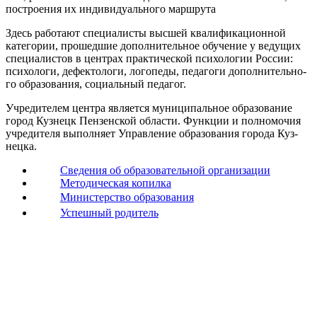
постро­е­ния их инди­ви­ду­аль­но­го марш­ру­та
Здесь рабо­та­ют спе­ци­а­ли­сты выс­шей ква­ли­фи­ка­ци­он­ной
кате­го­рии, про­шед­шие допол­ни­тель­ное обу­че­ние у веду­щих
спе­ци­а­ли­стов в цен­трах прак­ти­че­ской пси­хо­ло­гии Рос­сии:
пси­хо­ло­ги, дефек­то­ло­ги, лого­пе­ды, педа­го­ги допол­ни­тель­но­
го обра­зо­ва­ния, соци­аль­ный педа­гог.
Учре­ди­те­лем цен­тра явля­ет­ся муни­ци­паль­ное обра­зо­ва­ние
город Куз­нецк Пен­зен­ской обла­сти. Функ­ции и пол­но­мо­чия
учре­ди­те­ля выпол­ня­ет Управ­ле­ние обра­зо­ва­ния горо­да Куз­
нец­ка.
Сведения об образовательной организации
Методическая копилка
Министерство образования
Успешный родитель