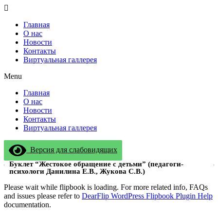
Перейти
к
Главная
содержимому
О нас
Новости
Контакты
Виртуальная галлерея
Menu
Главная
О нас
Новости
Контакты
Виртуальная галлерея
Версия для слабовидящих
Буклет “Жестокое обращение с детьми” (педагоги-
психологи Данилина Е.В., Жукова С.В.)
Please wait while flipbook is loading. For more related info, FAQs
and issues please refer to
DearFlip WordPress Flipbook Plugin Help
documentation.